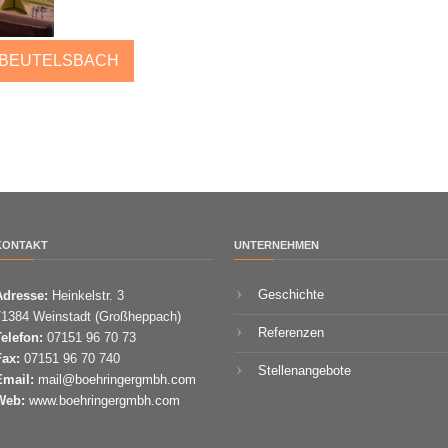
 BEUTELSBACH
KONTAKT
UNTERNEHMEN
Geschichte
Adresse:
Heinkelstr. 3
71384 Weinstadt (Großheppach)
Referenzen
Telefon:
07151 96 70 73
Fax:
07151 96 70 740
Stellenangebote
Email:
mail@boehringergmbh.com
Web:
www.boehringergmbh.com