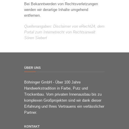
Bei Bekanntwerden von Rechtsverletzungen
werden wir derartige Inhalte umgehend
entfernen.
Quellenangaben: Disclaimer von eRecht24, dem
Portal zum Internetrecht von Rechtsanwalt
Sören Siebert
ÜBER UNS
Böhringer GmbH - Über 100 Jahre
Handwerkstradition in Farbe, Putz und
Trockenbau. Vom privaten Innenausbau bis zu
komplexen Großprojekten sind wir dank dieser
Erfahrung und Ihres Vertrauens ein verlässlicher
Partner.
KONTAKT